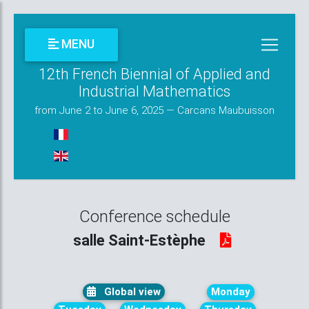
MENU
12th French Biennial of Applied and
Industrial Mathematics
from June 2 to June 6, 2025 — Carcans Maubuisson
Conference schedule
salle Saint-Estèphe
Global view
Monday