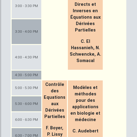
Directs et
3:00 - 3:30 PM
Inverses en
Équations aux
Dérivées
Partielles
3:30 - 4:00 PM
C. El
Hassanieh, N.
Schwencke, A.
4:00 - 4:30 PM
Somacal
4:30 - 5:00 PM
Contrôle
Modèles et
5:00 - 5:30 PM
des
méthodes
Equations
pour des
aux
5:30 - 6:00 PM
applications
Dérivées
en biologie et
Partielles
médecine
6:00 - 6:30 PM
F. Boyer,
C. Audebert
P. Lissy
6:30 - 7:00 PM