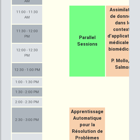
AM
Assimilation
11:00 - 11:30
de données
AM
dans le
contexte
11:30 - 12:00
d’applications
PM
Parallel
médicales et
Sessions
biomédicales
12:00 - 12:30
PM
P. Mollo, S.
Salmon
12:30 - 1:00 PM
1:00 - 1:30 PM
1:30 - 2:00 PM
2:00 - 2:30 PM
Apprentissage
Automatique
2:30 - 3:00 PM
pour la
Résolution de
Problèmes